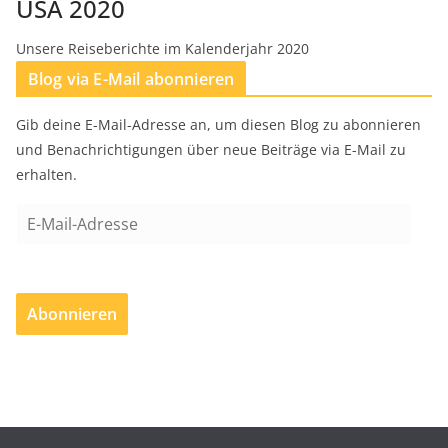
USA 2020
Unsere Reiseberichte im Kalenderjahr 2020
Blog via E-Mail abonnieren
Gib deine E-Mail-Adresse an, um diesen Blog zu abonnieren
und Benachrichtigungen über neue Beiträge via E-Mail zu
erhalten.
E
-
M
a
Abonnieren
i
l
-
A
d
r