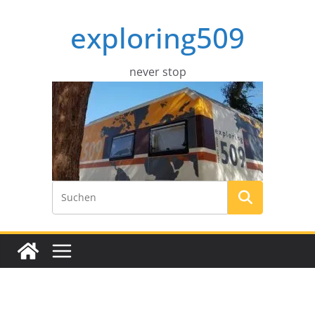
Zum
exploring509
Inhalt
springen
never stop