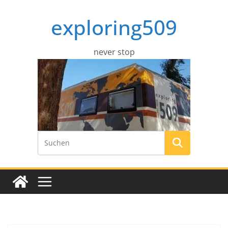
Zum
exploring509
Inhalt
springen
never stop