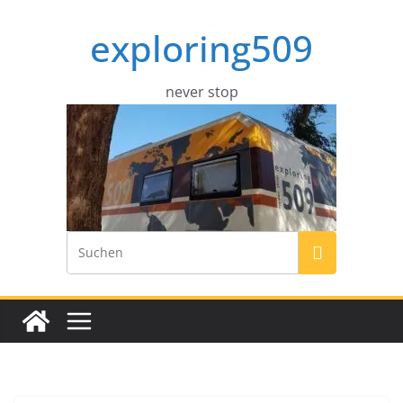
Zum
exploring509
Inhalt
springen
never stop