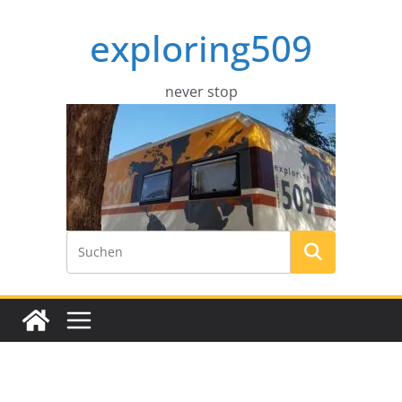
Zum
exploring509
Inhalt
springen
never stop