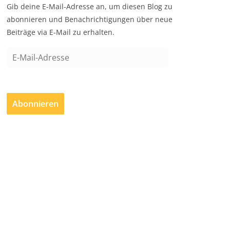
Gib deine E-Mail-Adresse an, um diesen Blog zu
abonnieren und Benachrichtigungen über neue
Beiträge via E-Mail zu erhalten.
E
-
M
a
Abonnieren
i
l
-
A
d
r
e
s
s
e