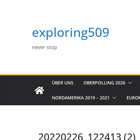
Zum
Inhalt
springen
exploring509
never stop
ÜBER UNS
OBERPOLLING 2026
NORDAMERIKA 2019 – 2021
EURO
20220226_122413 (2)