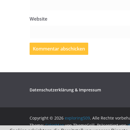
Website
Datenschutzerklärung & Impressum
Copyright © 2026
exploring509
. Alle Rechte vorbeh
Theme:
ColorMag
von ThemeGrill. Präsentiert von
W