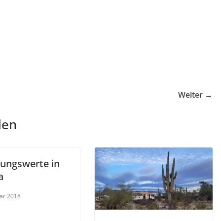
Weiter →
len
rungswerte in
a
uar 2018