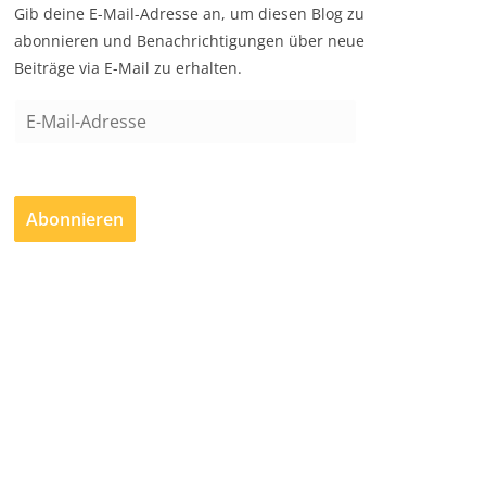
Gib deine E-Mail-Adresse an, um diesen Blog zu
abonnieren und Benachrichtigungen über neue
Beiträge via E-Mail zu erhalten.
E
-
M
a
Abonnieren
i
l
-
A
d
r
e
s
s
e