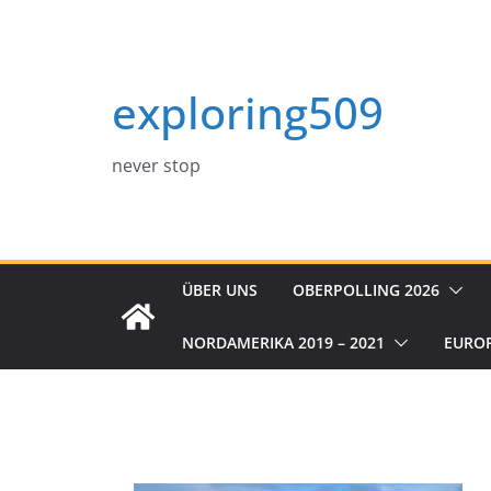
Zum
Inhalt
springen
exploring509
never stop
ÜBER UNS
OBERPOLLING 2026
NORDAMERIKA 2019 – 2021
EURO