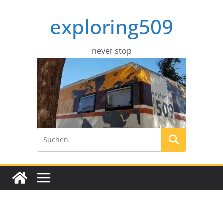
Zum
exploring509
Inhalt
springen
never stop