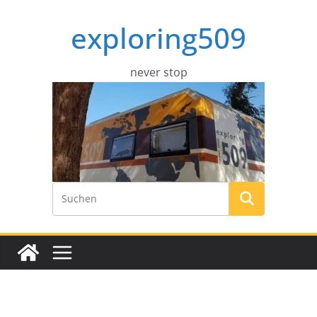
Zum
exploring509
Inhalt
springen
never stop