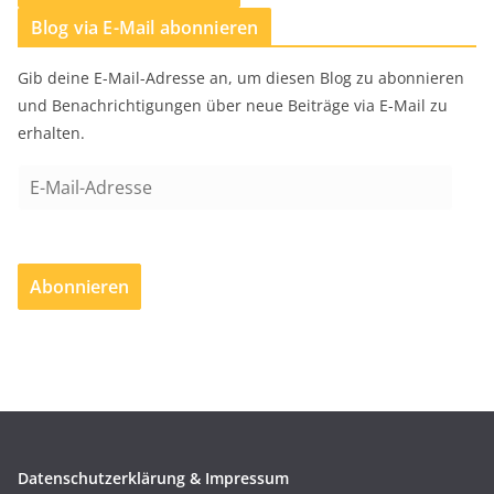
Blog via E-Mail abonnieren
Gib deine E-Mail-Adresse an, um diesen Blog zu abonnieren
und Benachrichtigungen über neue Beiträge via E-Mail zu
erhalten.
E
-
M
a
Abonnieren
i
l
-
A
d
r
e
Datenschutzerklärung & Impressum
s