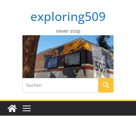
Zum
exploring509
Inhalt
springen
never stop