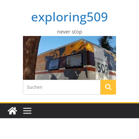
Zum
exploring509
Inhalt
springen
never stop