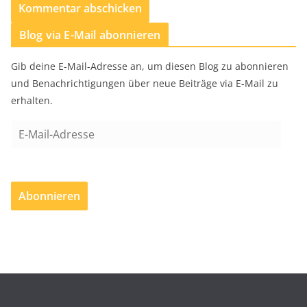
Blog via E-Mail abonnieren
Gib deine E-Mail-Adresse an, um diesen Blog zu abonnieren
und Benachrichtigungen über neue Beiträge via E-Mail zu
erhalten.
E
-
M
a
Abonnieren
i
l
-
A
d
r
e