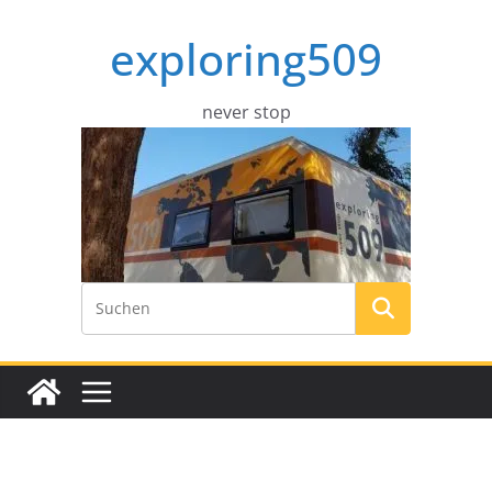
Zum
exploring509
Inhalt
springen
never stop