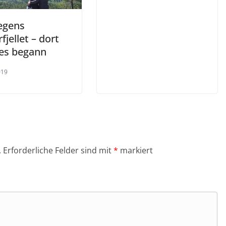
egens
fjellet – dort
les begann
019
.
Erforderliche Felder sind mit
*
markiert