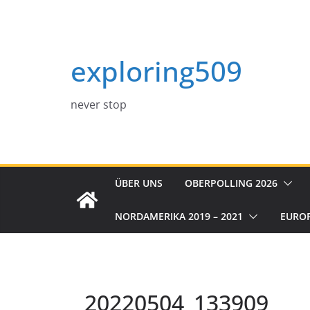
Zum
Inhalt
springen
exploring509
never stop
ÜBER UNS
OBERPOLLING 2026
NORDAMERIKA 2019 – 2021
EURO
20220504_133909