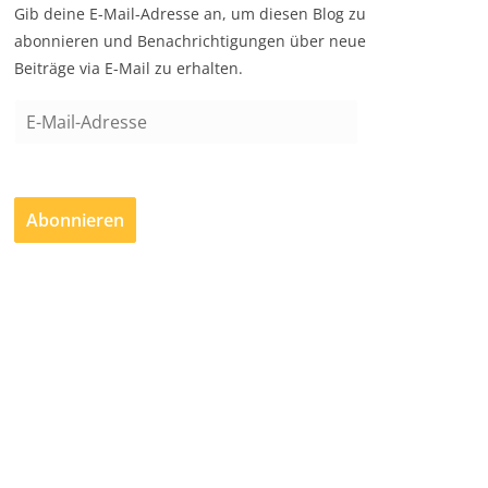
Gib deine E-Mail-Adresse an, um diesen Blog zu
abonnieren und Benachrichtigungen über neue
Beiträge via E-Mail zu erhalten.
E
-
M
a
Abonnieren
i
l
-
A
d
r
e
s
s
e