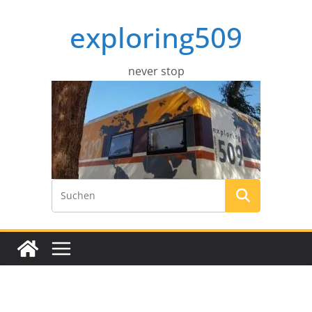
Zum
exploring509
Inhalt
springen
never stop