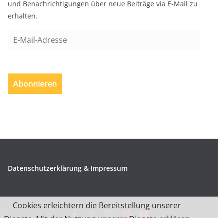
und Benachrichtigungen über neue Beiträge via E-Mail zu
erhalten.
E
-
M
a
Abonnieren
i
l
-
A
d
r
e
Datenschutzerklärung & Impressum
s
s
e
Cookies erleichtern die Bereitstellung unserer