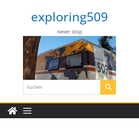
Zum
exploring509
Inhalt
springen
never stop