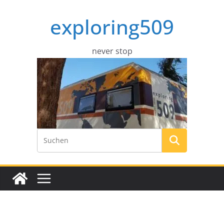
Zum
exploring509
Inhalt
springen
never stop