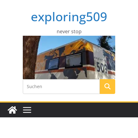
Zum
exploring509
Inhalt
springen
never stop