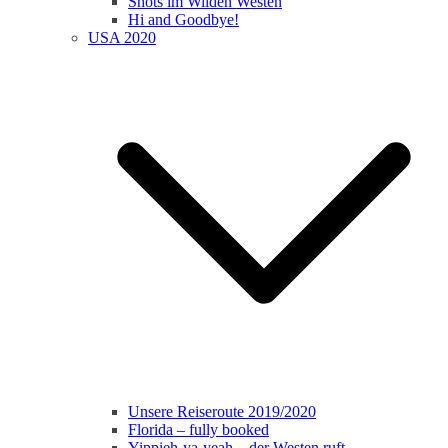
Shots im Wilden Westen
Hi and Goodbye!
USA 2020
Unsere Reiseroute 2019/2020
Florida – fully booked
Yippieh-ya-yeah – der Westen ruft