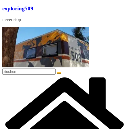
Zum
exploring509
Inhalt
springen
never stop