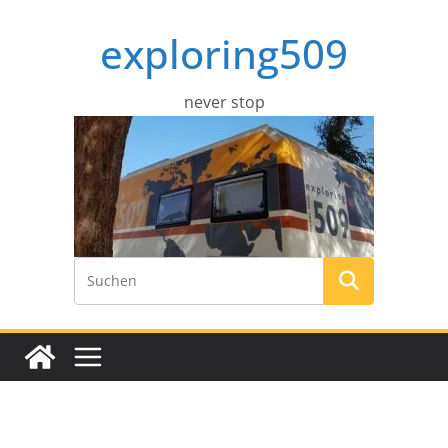
Zum
exploring509
Inhalt
springen
never stop