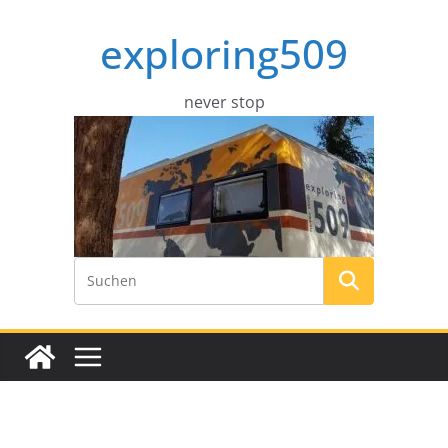
Zum
exploring509
Inhalt
springen
never stop