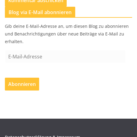
Blog via E-Mail abonnieren
Gib deine E-Mail-Adresse an, um diesen Blog zu abonnieren
und Benachrichtigungen über neue Beiträge via E-Mail zu
erhalten.
E
-
M
a
Abonnieren
i
l
-
A
d
r
e