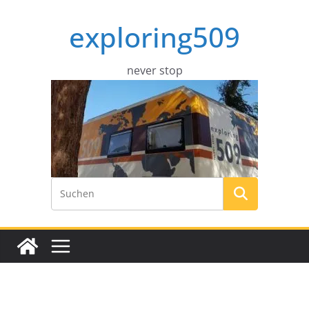
Zum
exploring509
Inhalt
springen
never stop