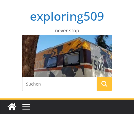
Zum
exploring509
Inhalt
springen
never stop