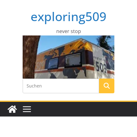
Zum
exploring509
Inhalt
springen
never stop